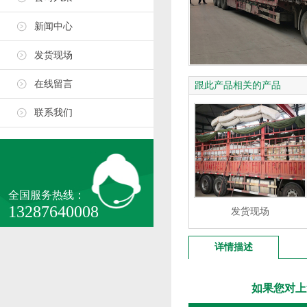
新闻中心
发货现场
在线留言
跟此产品相关的产品
联系我们
全国服务热线：
13287640008
发货现场
详情描述
如果您对上