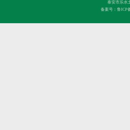
泰安市乐水
备案号：
鲁ICP备