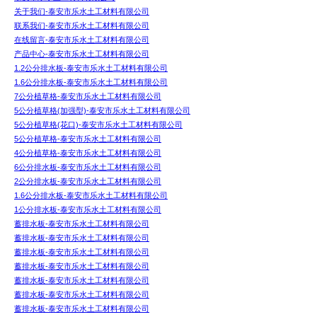
关于我们-泰安市乐水土工材料有限公司
联系我们-泰安市乐水土工材料有限公司
在线留言-泰安市乐水土工材料有限公司
产品中心-泰安市乐水土工材料有限公司
1.2公分排水板-泰安市乐水土工材料有限公司
1.6公分排水板-泰安市乐水土工材料有限公司
7公分植草格-泰安市乐水土工材料有限公司
5公分植草格(加强型)-泰安市乐水土工材料有限公司
5公分植草格(花口)-泰安市乐水土工材料有限公司
5公分植草格-泰安市乐水土工材料有限公司
4公分植草格-泰安市乐水土工材料有限公司
6公分排水板-泰安市乐水土工材料有限公司
2公分排水板-泰安市乐水土工材料有限公司
1.6公分排水板-泰安市乐水土工材料有限公司
1公分排水板-泰安市乐水土工材料有限公司
蓄排水板-泰安市乐水土工材料有限公司
蓄排水板-泰安市乐水土工材料有限公司
蓄排水板-泰安市乐水土工材料有限公司
蓄排水板-泰安市乐水土工材料有限公司
蓄排水板-泰安市乐水土工材料有限公司
蓄排水板-泰安市乐水土工材料有限公司
蓄排水板-泰安市乐水土工材料有限公司