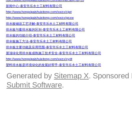
http://www.hongxipaishuixitong.com/Item/list.asp?id=35
新闻中心-泰安市乐水土工材料有限公司
http://www.hongxipaishuixitong.com/xwzx/cjwt
http://www.hongxipaishuixitong.com/xwzx/gsxw
排水板铺设工艺详解-泰安市乐水土工材料有限公司
排水板与蓄排水板的区别-泰安市乐水土工材料有限公司
排水板的功能介绍-泰安市乐水土工材料有限公司
排水板施工方法-泰安市乐水土工材料有限公司
排水板主要功能及应用范围-泰安市乐水土工材料有限公司
屋顶绿化用排水板成熟施工技术安全-泰安市乐水土工材料有限公司
http://www.hongxipaishuixitong.com/xwzx/xydt
塑料排水板是环境绿化的发展好帮手-泰安市乐水土工材料有限公司
Generated by
Sitemap X
. Sponsored 
Submit Software
.