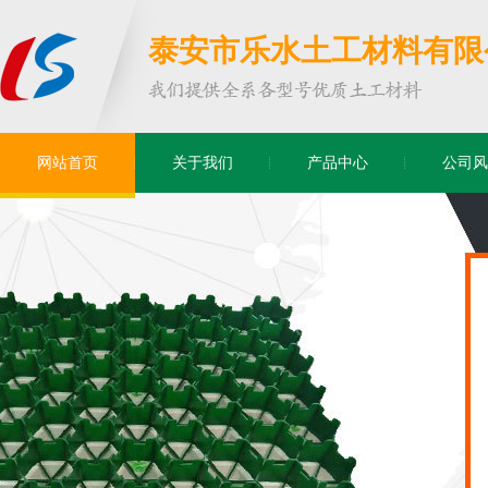
泰安市乐水土工材料有限
网站首页
关于我们
产品中心
公司风