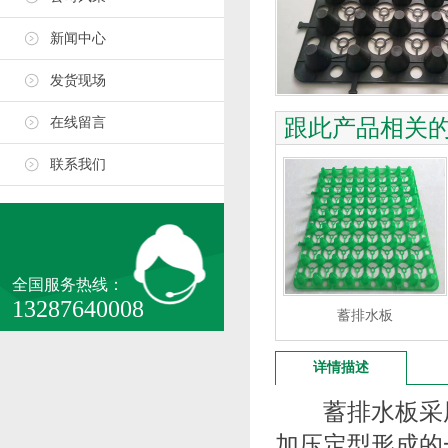
新闻中心
发货现场
跟此产品相关
在线留言
联系我们
全国服务热线：
13287640008
蓄排水板
详情描述
蓄排水板采用高
加压定型形成的