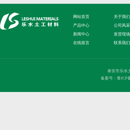
网站首页
关于我们
产品中心
公司风采
新闻中心
发货现场
在线留言
联系我们
泰安市乐水
备案号：
鲁ICP备