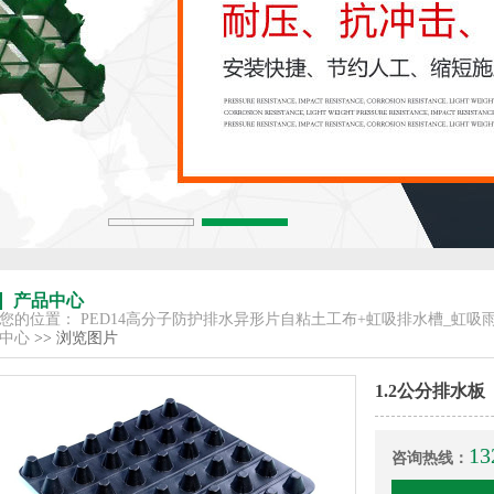
产品中心
您的位置：
PED14高分子防护排水异形片自粘土工布+虹吸排水槽_虹吸
中心
>> 浏览图片
1.2公分排水板
13
咨询热线：