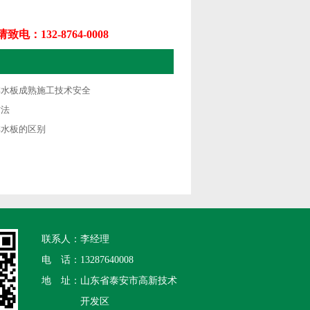
请致电：132-8764-0008
排水板成熟施工技术安全
方法
排水板的区别
联系人：
李经理
电 话：
13287640008
地 址：
山东省泰安市高新技术
开发区