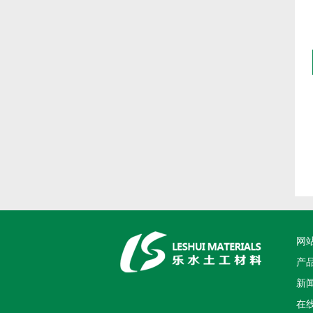
网
产
新
在