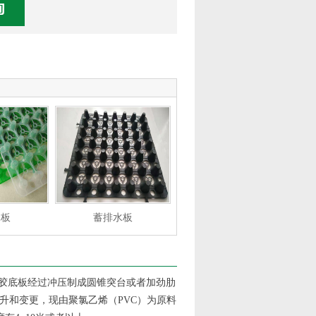
水板
蓄排水板
塑胶底板经过冲压制成圆锥突台或者加劲肋
升和变更，现由聚氯乙烯（PVC）为原料