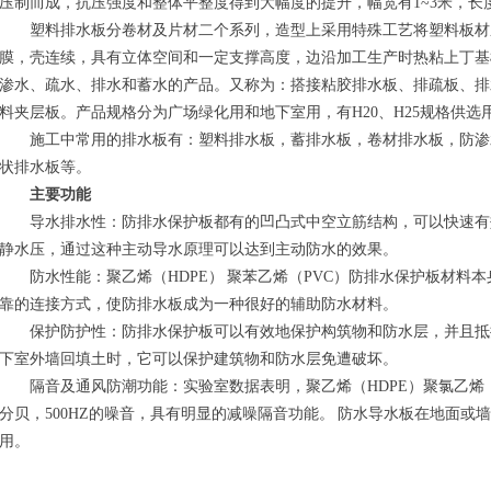
压制而成，抗压强度和整体平整度得到大幅度的提升，幅宽有1~3米，长度
塑料排水板分卷材及片材二个系列，造型上采用特殊工艺将塑料板材
膜，壳连续，具有立体空间和一定支撑高度，边沿加工生产时热粘上丁基
渗水、疏水、排水和蓄水的产品。又称为：搭接粘胶排水板、排疏板、排
料夹层板。产品规格分为广场绿化用和地下室用，有H20、H25规格供选
施工中常用的排水板有：塑料排水板，蓄排水板，卷材排水板，防渗
状排水板等。
主要功能
导水排水性：防排水保护板都有的凹凸式中空立筋结构，可以快速有
静水压，通过这种主动导水原理可以达到主动防水的效果。
防水性能：聚乙烯（HDPE） 聚苯乙烯（PVC）防排水保护板材料
靠的连接方式，使防排水板成为一种很好的辅助防水材料。
保护防护性：防排水保护板可以有效地保护构筑物和防水层，并且抵
下室外墙回填土时，它可以保护建筑物和防水层免遭破坏。
隔音及通风防潮功能：实验室数据表明，聚乙烯（HDPE）聚氯乙烯（
分贝，500HZ的噪音，具有明显的减噪隔音功能。 防水导水板在地面或
用。