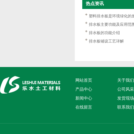
热点资讯
塑料排水板是环境绿化的
排水板主要功能及应用范
排水板的功能介绍
排水板铺设工艺详解
网站首页
关于我们
产品中心
公司风采
新闻中心
发货现场
在线留言
联系我们